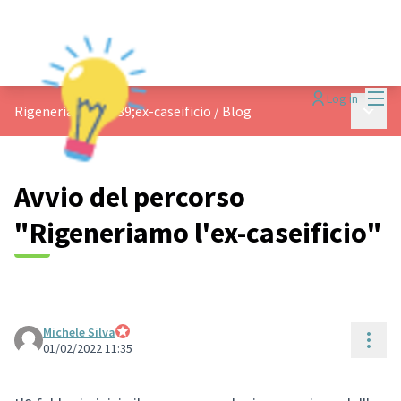
Mai
Log in
Main 
Rigeneriamo l&#39;ex-caseificio
/
Blog
Avvio del percorso
"Rigeneriamo l'ex-caseificio"
Michele Silva
Reso
Staff progetto
01/02/2022 11:35