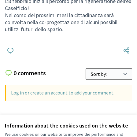
L'8 febbraio inizia il percorso per la rigenerazione dell'ex
Caseificio!
Nel corso dei prossimi mesi la cittadinanza sarà
coinvolta nella co-progettazione di alcuni possibili
utilizzi futuri dello spazio.
0 comments
Log in or create an account to add your comment.
Information about the cookies used on the website
Terms of Service
We use cookies on our website to improve the performance and
Cookie settings