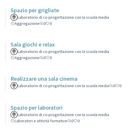
Spazio per grigliate
Laboratorio di co-progettazione con la scuola media
Aggregazione
0
0
Sala giochi e relax
Laboratorio di co-progettazione con la scuola media
Aggregazione
0
0
Realizzare una sala cinema
Laboratorio di co-progettazione con la scuola media
0
0
Spazio per laboratori
Laboratorio di co-progettazione con la scuola media
Laboratori e attività formative
0
0