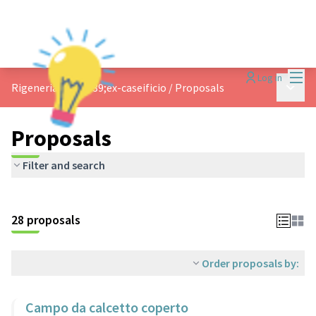
Mai
Log in
Main 
Rigeneriamo l&#39;ex-caseificio
/
Proposals
Proposals
Filter and search
28 proposals
Order proposals by:
Campo da calcetto coperto