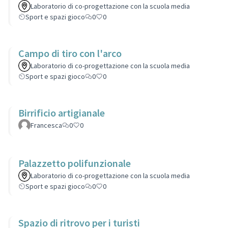
Laboratorio di co-progettazione con la scuola media
Sport e spazi gioco
0
0
Campo di tiro con l'arco
Laboratorio di co-progettazione con la scuola media
Sport e spazi gioco
0
0
Birrificio artigianale
Francesca
0
0
Palazzetto polifunzionale
Laboratorio di co-progettazione con la scuola media
Sport e spazi gioco
0
0
Spazio di ritrovo per i turisti