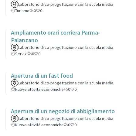
Laboratorio di co-progettazione con la scuola media
Turismo
0
0
Ampliamento orari corriera Parma-
Palanzano
Laboratorio di co-progettazione con la scuola media
Servizi
0
0
Apertura di un fast food
Laboratorio di co-progettazione con la scuola media
Nuove attività economiche
0
0
Apertura di un negozio di abbigliamento
Laboratorio di co-progettazione con la scuola media
Nuove attività economiche
0
0