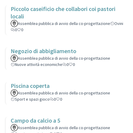
Piccolo caseificio che collabori coi pastori
locali
Assemblea pubblica di avvio della co-progettazione
Ovini
0
0
Negozio di abbigliamento
Assemblea pubblica di avvio della co-progettazione
Nuove attività economiche
0
0
Piscina coperta
Assemblea pubblica di avvio della co-progettazione
Sport e spazi gioco
0
0
Campo da calcio a 5
Assemblea pubblica di avvio della co-progettazione