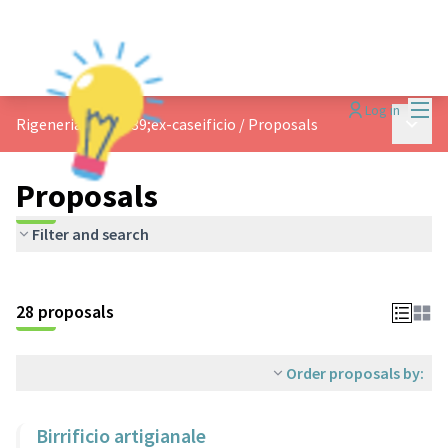
Mai
Log in
Main 
Rigeneriamo l&#39;ex-caseificio
/
Proposals
Proposals
Filter and search
28 proposals
Order proposals by:
Birrificio artigianale