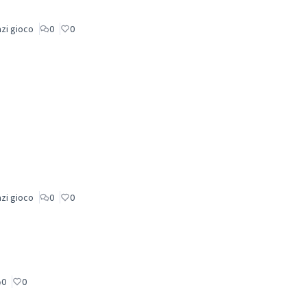
zi gioco
0
0
zi gioco
0
0
0
0