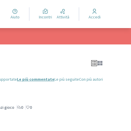
Aiuto
Incontri
Attività
Accedi
supportate
Le più commentate
Le più seguite
Con più autori
zi gioco
0
0