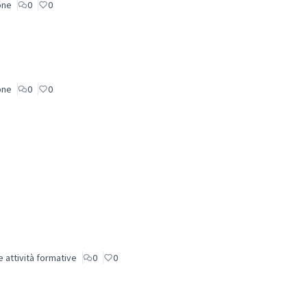
one
0
0
one
0
0
e attività formative
0
0