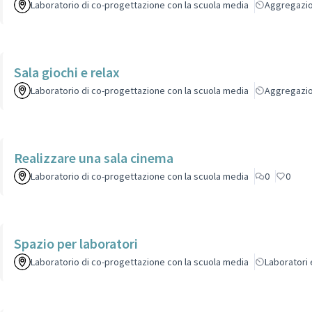
Laboratorio di co-progettazione con la scuola media
Aggregazi
Sala giochi e relax
Laboratorio di co-progettazione con la scuola media
Aggregazi
Realizzare una sala cinema
Laboratorio di co-progettazione con la scuola media
0
0
Spazio per laboratori
Laboratorio di co-progettazione con la scuola media
Laboratori 