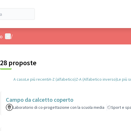
Menù utente
io
/
28 proposte
A caso
Le più recenti
A-Z (alfabetico)
Z-A (Alfabetico inverso)
Le più 
Campo da calcetto coperto
Laboratorio di co-progettazione con la scuola media
Sport e spa