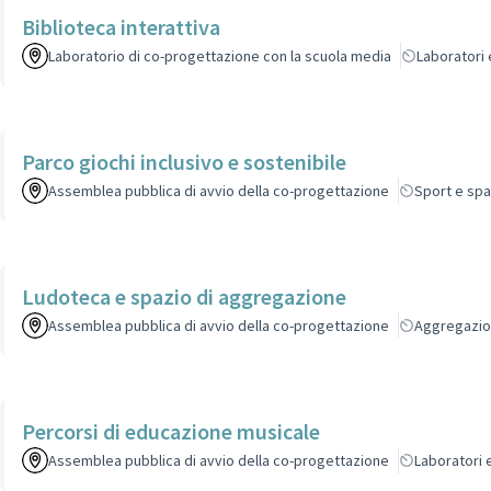
Biblioteca interattiva
Laboratorio di co-progettazione con la scuola media
Laboratori 
Parco giochi inclusivo e sostenibile
Assemblea pubblica di avvio della co-progettazione
Sport e spa
Ludoteca e spazio di aggregazione
Assemblea pubblica di avvio della co-progettazione
Aggregazi
Percorsi di educazione musicale
Assemblea pubblica di avvio della co-progettazione
Laboratori e