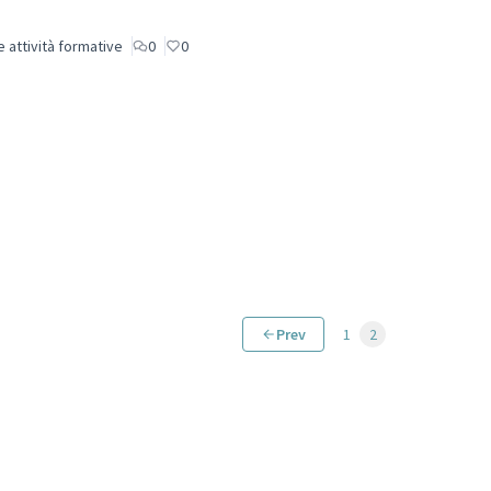
e attività formative
0
0
Prev
1
2