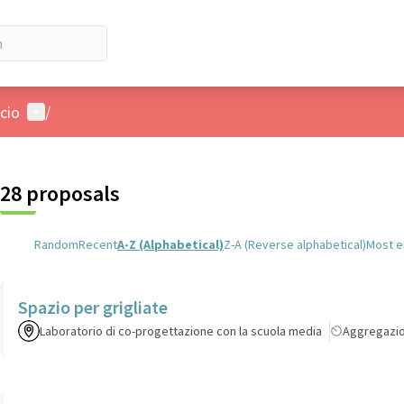
User menu
cio
/
28 proposals
Random
Recent
A-Z (Alphabetical)
Z-A (Reverse alphabetical)
Most 
Spazio per grigliate
Laboratorio di co-progettazione con la scuola media
Aggregazi