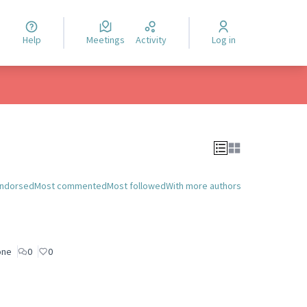
Help
Meetings
Activity
Log in
endorsed
Most commented
Most followed
With more authors
one
0
0