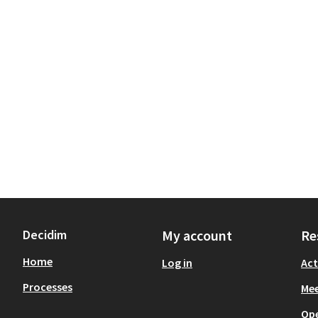
Decidim
My account
Re
Home
Log in
Act
Processes
Mee
Op