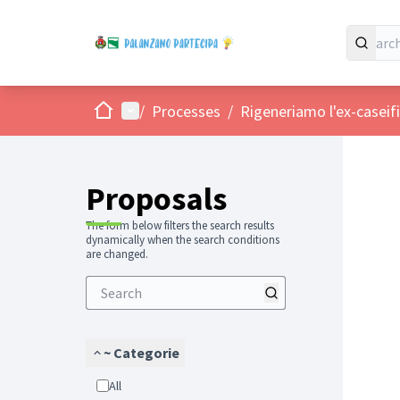
Home
Main menu
/
Processes
/
Rigeneriamo l'ex-caseifi
Proposals
The form below filters the search results
dynamically when the search conditions
are changed.
~ Categorie
All