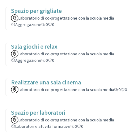
Spazio per grigliate
Laboratorio di co-progettazione con la scuola media
Aggregazione
0
0
Sala giochi e relax
Laboratorio di co-progettazione con la scuola media
Aggregazione
0
0
Realizzare una sala cinema
Laboratorio di co-progettazione con la scuola media
0
0
Spazio per laboratori
Laboratorio di co-progettazione con la scuola media
Laboratori e attività formative
0
0