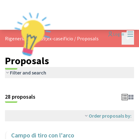
Mai
Log in
Main 
Rigeneriamo l&#39;ex-caseificio
/
Proposals
Proposals
Filter and search
28 proposals
Order proposals by:
Campo di tiro con l'arco