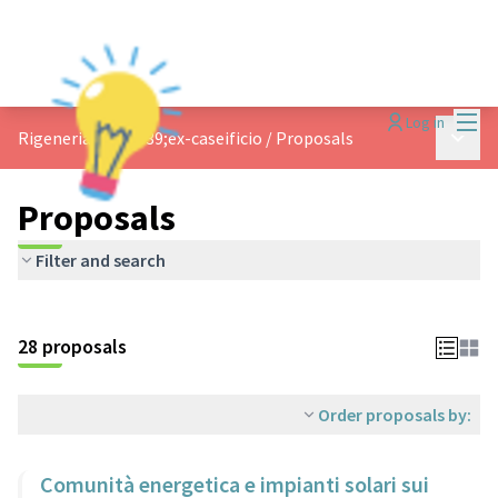
Mai
Log in
Main 
Rigeneriamo l&#39;ex-caseificio
/
Proposals
Proposals
Filter and search
28 proposals
Order proposals by:
Comunità energetica e impianti solari sui