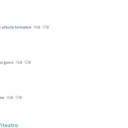
 attività formative
0
0
zi gioco
0
0
one
0
0
fiteatro