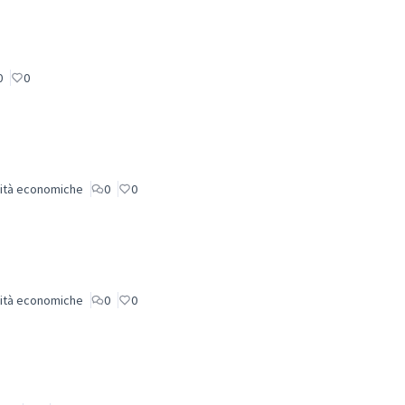
0
0
vità economiche
0
0
vità economiche
0
0