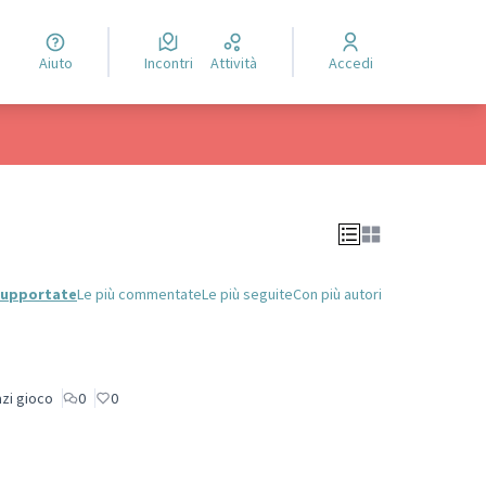
Aiuto
Incontri
Attività
Accedi
 supportate
Le più commentate
Le più seguite
Con più autori
zi gioco
0
0