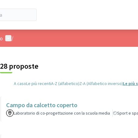
Menù utente
io
/
28 proposte
A caso
Le più recenti
A-Z (alfabetico)
Z-A (Alfabetico inverso)
Le più
Campo da calcetto coperto
Laboratorio di co-progettazione con la scuola media
Sport e spa