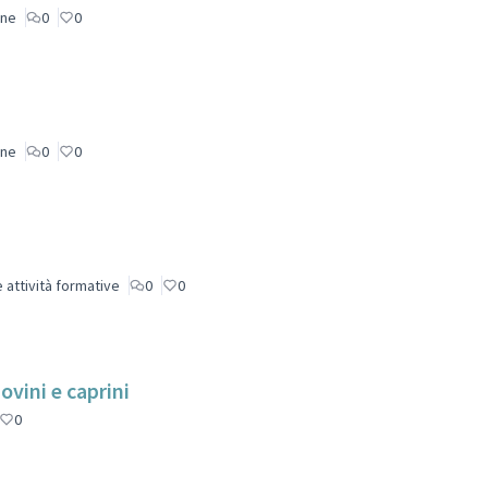
one
0
0
one
0
0
 attività formative
0
0
ovini e caprini
0