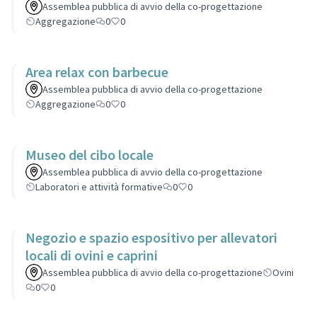
Assemblea pubblica di avvio della co-progettazione
Aggregazione
0
0
Area relax con barbecue
Assemblea pubblica di avvio della co-progettazione
Aggregazione
0
0
Museo del cibo locale
Assemblea pubblica di avvio della co-progettazione
Laboratori e attività formative
0
0
Negozio e spazio espositivo per allevatori
locali di ovini e caprini
Assemblea pubblica di avvio della co-progettazione
Ovini
0
0