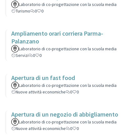
Laboratorio di co-progettazione con la scuola media
Turismo
0
0
Ampliamento orari corriera Parma-
Palanzano
Laboratorio di co-progettazione con la scuola media
Servizi
0
0
Apertura di un fast food
Laboratorio di co-progettazione con la scuola media
Nuove attività economiche
0
0
Apertura di un negozio di abbigliamento
Laboratorio di co-progettazione con la scuola media
Nuove attività economiche
0
0