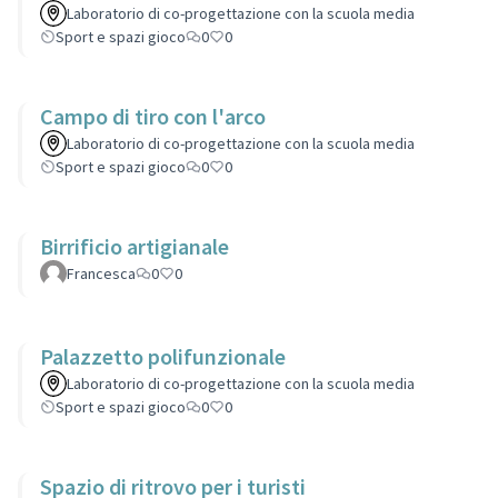
Laboratorio di co-progettazione con la scuola media
Sport e spazi gioco
0
0
Campo di tiro con l'arco
Laboratorio di co-progettazione con la scuola media
Sport e spazi gioco
0
0
Birrificio artigianale
Francesca
0
0
Palazzetto polifunzionale
Laboratorio di co-progettazione con la scuola media
Sport e spazi gioco
0
0
Spazio di ritrovo per i turisti