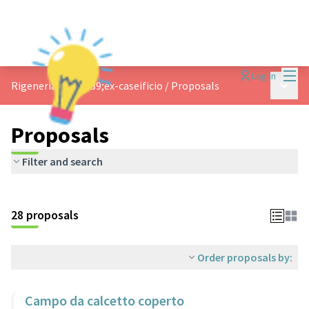
Mai
Log in
Main 
Rigeneriamo l&#39;ex-caseificio
/
Proposals
Proposals
Filter and search
28 proposals
Order proposals by:
Campo da calcetto coperto