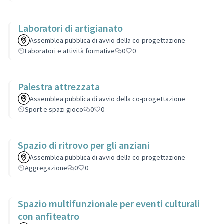
Laboratori di artigianato
Assemblea pubblica di avvio della co-progettazione
Laboratori e attività formative
0
0
Palestra attrezzata
Assemblea pubblica di avvio della co-progettazione
Sport e spazi gioco
0
0
Spazio di ritrovo per gli anziani
Assemblea pubblica di avvio della co-progettazione
Aggregazione
0
0
Spazio multifunzionale per eventi culturali
con anfiteatro