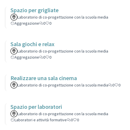
Spazio per grigliate
Laboratorio di co-progettazione con la scuola media
Aggregazione
0
0
Sala giochi e relax
Laboratorio di co-progettazione con la scuola media
Aggregazione
0
0
Realizzare una sala cinema
Laboratorio di co-progettazione con la scuola media
0
0
Spazio per laboratori
Laboratorio di co-progettazione con la scuola media
Laboratori e attività formative
0
0