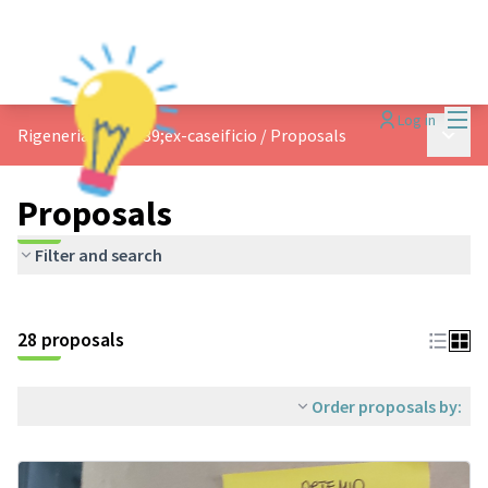
Mai
Log in
Main 
Rigeneriamo l&#39;ex-caseificio
/
Proposals
Proposals
Filter and search
28 proposals
Order proposals by: