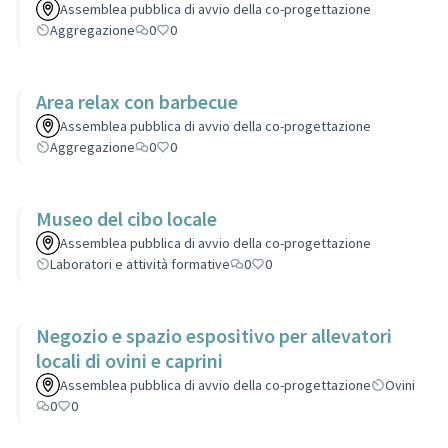
Assemblea pubblica di avvio della co-progettazione
Aggregazione
0
0
Area relax con barbecue
Assemblea pubblica di avvio della co-progettazione
Aggregazione
0
0
Museo del cibo locale
Assemblea pubblica di avvio della co-progettazione
Laboratori e attività formative
0
0
Negozio e spazio espositivo per allevatori
locali di ovini e caprini
Assemblea pubblica di avvio della co-progettazione
Ovini
0
0