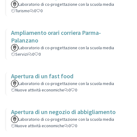
Laboratorio di co-progettazione con la scuola media
Turismo
0
0
Ampliamento orari corriera Parma-
Palanzano
Laboratorio di co-progettazione con la scuola media
Servizi
0
0
Apertura di un fast food
Laboratorio di co-progettazione con la scuola media
Nuove attività economiche
0
0
Apertura di un negozio di abbigliamento
Laboratorio di co-progettazione con la scuola media
Nuove attività economiche
0
0