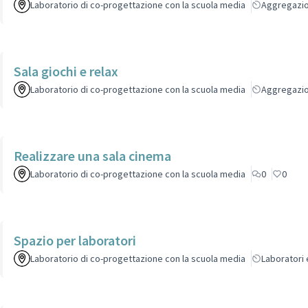
Laboratorio di co-progettazione con la scuola media
Aggregazi
Sala giochi e relax
Laboratorio di co-progettazione con la scuola media
Aggregazi
Realizzare una sala cinema
Laboratorio di co-progettazione con la scuola media
0
0
Spazio per laboratori
Laboratorio di co-progettazione con la scuola media
Laboratori 