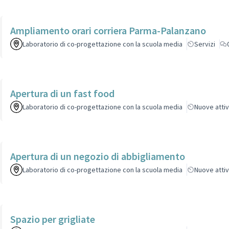
Ampliamento orari corriera Parma-Palanzano
Laboratorio di co-progettazione con la scuola media
Servizi
Apertura di un fast food
Laboratorio di co-progettazione con la scuola media
Nuove atti
Apertura di un negozio di abbigliamento
Laboratorio di co-progettazione con la scuola media
Nuove atti
Spazio per grigliate