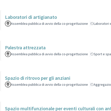
Laboratori di artigianato
Assemblea pubblica di avvio della co-progettazione
Laboratori e
Palestra attrezzata
Assemblea pubblica di avvio della co-progettazione
Sport e spa
Spazio di ritrovo per gli anziani
Assemblea pubblica di avvio della co-progettazione
Aggregazi
Spazio multifunzionale per eventi culturali con an