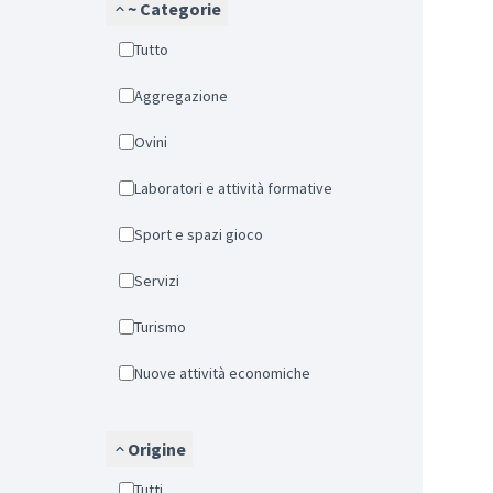
~ Categorie
Tutto
Aggregazione
Ovini
Laboratori e attività formative
Sport e spazi gioco
Servizi
Turismo
Nuove attività economiche
Origine
Tutti