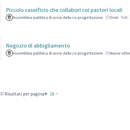
Piccolo caseificio che collabori coi pastori locali
Assemblea pubblica di avvio della co-progettazione
Ovini
0
Negozio di abbigliamento
Assemblea pubblica di avvio della co-progettazione
Nuove atti
Risultati per pagina:
25