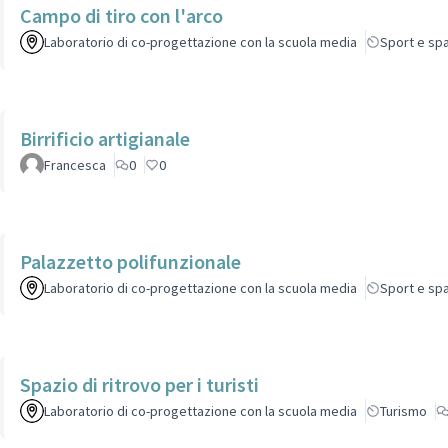
Campo di tiro con l'arco
Laboratorio di co-progettazione con la scuola media
Sport e spa
Birrificio artigianale
Francesca
0
0
Palazzetto polifunzionale
Laboratorio di co-progettazione con la scuola media
Sport e spa
Spazio di ritrovo per i turisti
Laboratorio di co-progettazione con la scuola media
Turismo