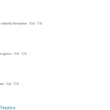
 attività formative
0
0
zi gioco
0
0
one
0
0
fiteatro