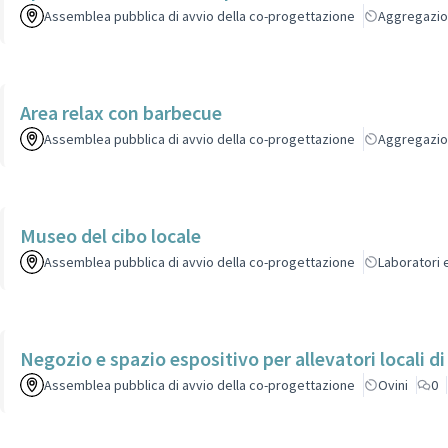
Assemblea pubblica di avvio della co-progettazione
Aggregazi
Area relax con barbecue
Assemblea pubblica di avvio della co-progettazione
Aggregazi
Museo del cibo locale
Assemblea pubblica di avvio della co-progettazione
Laboratori e
Negozio e spazio espositivo per allevatori locali di 
Assemblea pubblica di avvio della co-progettazione
Ovini
0