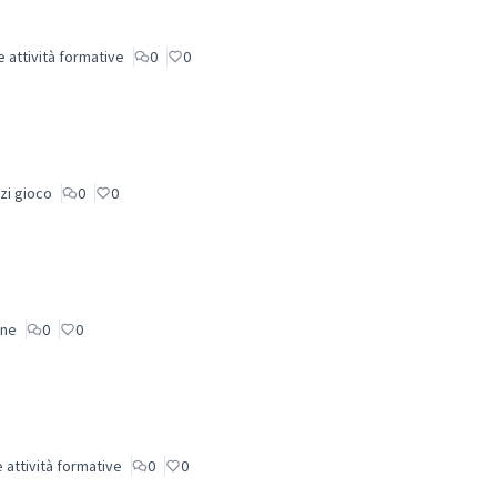
e attività formative
0
0
zi gioco
0
0
one
0
0
 attività formative
0
0