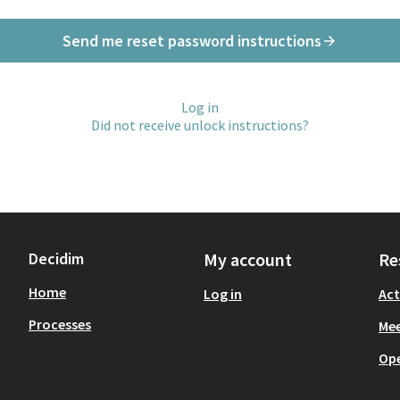
Send me reset password instructions
Log in
Did not receive unlock instructions?
Decidim
My account
Re
Home
Log in
Act
Processes
Mee
Op