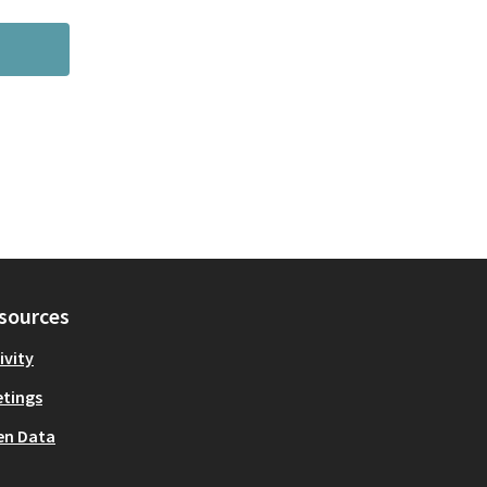
sources
ivity
tings
en Data