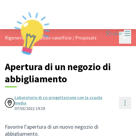
Mai
Log in
Main 
Rigeneriamo l&#39;ex-caseificio
/
Proposals
Apertura di un negozio di
abbigliamento
Laboratorio di co-progettazione con la scuola
Reso
media
07/03/2022 19:29
Favorire l'apertura di un nuovo negozio di
abbigliamento.