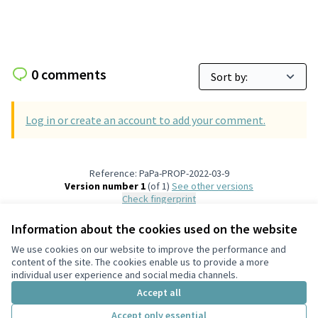
0 comments
Log in or create an account to add your comment.
Reference: PaPa-PROP-2022-03-9
Version number 1
(of 1)
see other versions
Check fingerprint
Information about the cookies used on the website
Terms of Service
We use cookies on our website to improve the performance and
Cookie settings
content of the site. The cookies enable us to provide a more
English
individual user experience and social media channels.
Choose language
Scegli la lingua
Accept all
Accept only essential