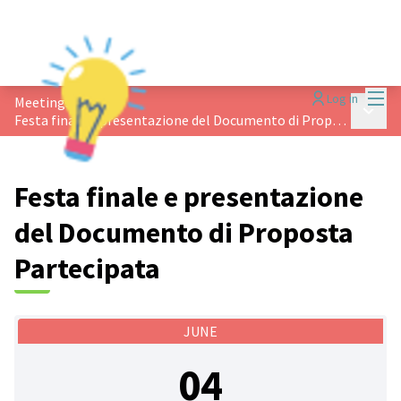
Mai
Log in
Meetings
/
Main 
Festa finale e presentazione del Documento di Proposta Partecipata
Festa finale e presentazione
del Documento di Proposta
Partecipata
JUNE
04