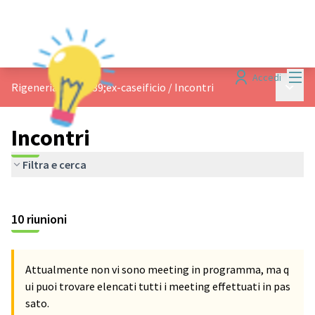
Menù
Accedi
Menù p
Rigeneriamo l&#39;ex-caseificio
/
Incontri
Incontri
Filtra e cerca
10 riunioni
Attualmente non vi sono meeting in programma, ma q
ui puoi trovare elencati tutti i meeting effettuati in pas
sato.