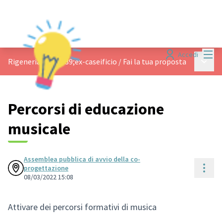
Menù
Accedi
Menù p
Rigeneriamo l&#39;ex-caseificio
/
Fai la tua proposta
Percorsi di educazione
musicale
Assemblea pubblica di avvio della co-
Cont
progettazione
08/03/2022 15:08
Attivare dei percorsi formativi di musica