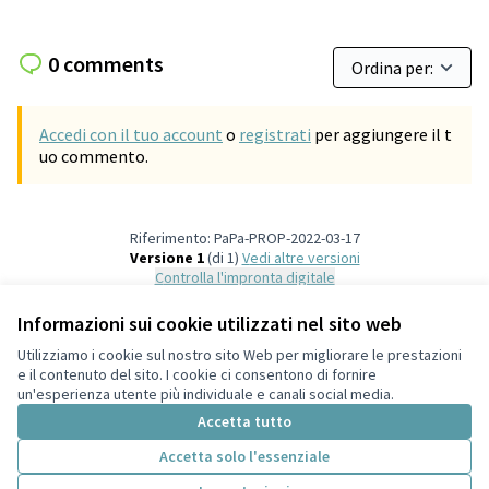
0 comments
Accedi con il tuo account
o
registrati
per aggiungere il t
uo commento.
Riferimento: PaPa-PROP-2022-03-17
Versione 1
(di 1)
vedi altre versioni
Controlla l'impronta digitale
Informazioni sui cookie utilizzati nel sito web
Termini di servizio
Utilizziamo i cookie sul nostro sito Web per migliorare le prestazioni
Impostazioni dei cookie
e il contenuto del sito. I cookie ci consentono di fornire
Italiano
un'esperienza utente più individuale e canali social media.
Choose language
Scegli la lingua
Accetta tutto
Accetta solo l'essenziale
Licenza Cre
(Collegamen