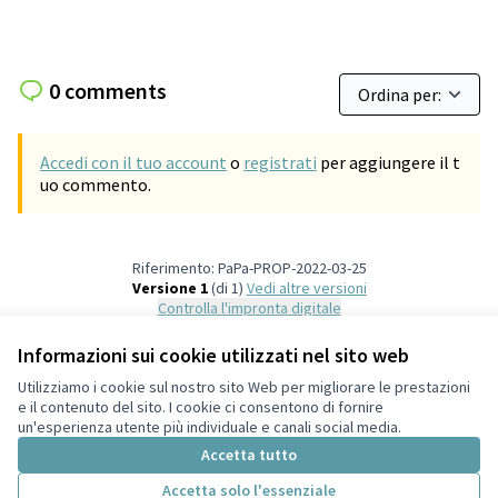
0 comments
Accedi con il tuo account
o
registrati
per aggiungere il t
uo commento.
Riferimento: PaPa-PROP-2022-03-25
Versione 1
(di 1)
vedi altre versioni
Controlla l'impronta digitale
Informazioni sui cookie utilizzati nel sito web
Termini di servizio
Utilizziamo i cookie sul nostro sito Web per migliorare le prestazioni
Impostazioni dei cookie
e il contenuto del sito. I cookie ci consentono di fornire
Italiano
un'esperienza utente più individuale e canali social media.
Choose language
Scegli la lingua
Accetta tutto
Accetta solo l'essenziale