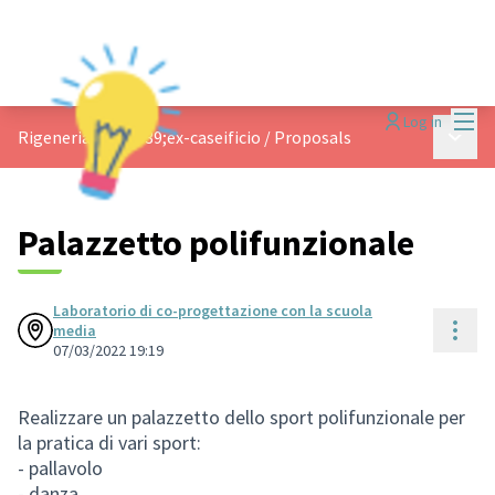
Mai
Log in
Main 
Rigeneriamo l&#39;ex-caseificio
/
Proposals
Palazzetto polifunzionale
Laboratorio di co-progettazione con la scuola
Reso
media
07/03/2022 19:19
Realizzare un palazzetto dello sport polifunzionale per
la pratica di vari sport:
- pallavolo
- danza