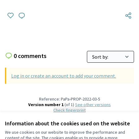
0 comments
Log in or create an account to add your comment.
Reference: PaPa-PROP-2022-03-5
Version number 1
(of 1)
see other versions
Check fingerprint
Information about the cookies used on the website
Terms of Service
We use cookies on our website to improve the performance and
Cookie settings
content of the site. The cookies enable us to provide a more