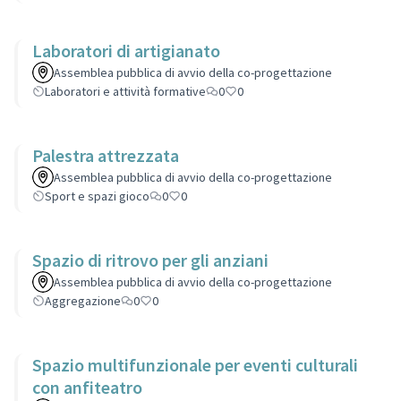
Laboratori di artigianato
Assemblea pubblica di avvio della co-progettazione
Laboratori e attività formative
0
0
Palestra attrezzata
Assemblea pubblica di avvio della co-progettazione
Sport e spazi gioco
0
0
Spazio di ritrovo per gli anziani
Assemblea pubblica di avvio della co-progettazione
Aggregazione
0
0
Spazio multifunzionale per eventi culturali
con anfiteatro