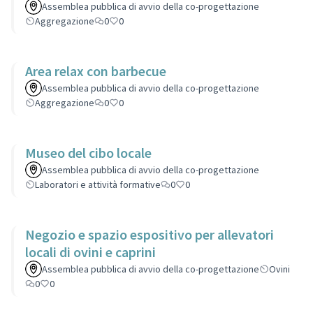
Assemblea pubblica di avvio della co-progettazione
Aggregazione
0
0
Area relax con barbecue
Assemblea pubblica di avvio della co-progettazione
Aggregazione
0
0
Museo del cibo locale
Assemblea pubblica di avvio della co-progettazione
Laboratori e attività formative
0
0
Negozio e spazio espositivo per allevatori
locali di ovini e caprini
Assemblea pubblica di avvio della co-progettazione
Ovini
0
0