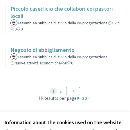
Piccolo caseificio che collabori coi pastori
locali
Assemblea pubblica di avvio della co-progettazione
Ovini
0
0
Negozio di abbigliamento
Assemblea pubblica di avvio della co-progettazione
Nuove attività economiche
0
0
1
2
Results per page:
20
Information about the cookies used on the website
Terms of Service