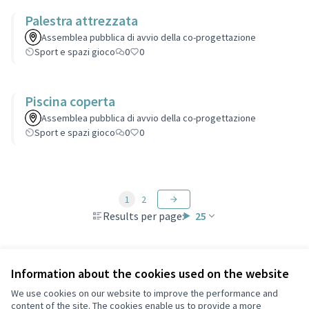
Palestra attrezzata
Assemblea pubblica di avvio della co-progettazione
Sport e spazi gioco
0
0
Piscina coperta
Assemblea pubblica di avvio della co-progettazione
Sport e spazi gioco
0
0
1
2
Results per page:
25
Information about the cookies used on the website
Terms of Service
We use cookies on our website to improve the performance and
Cookie settings
content of the site. The cookies enable us to provide a more