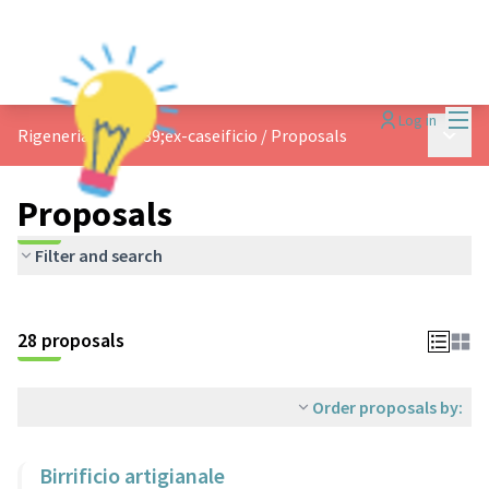
Mai
Log in
Main 
Rigeneriamo l&#39;ex-caseificio
/
Proposals
Proposals
Filter and search
28 proposals
Order proposals by:
Birrificio artigianale